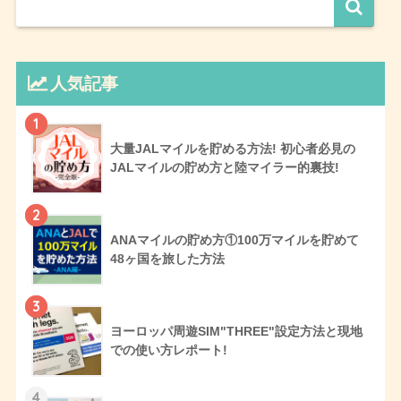
人気記事
1
大量JALマイルを貯める方法! 初心者必見の
JALマイルの貯め方と陸マイラー的裏技!
2
ANAマイルの貯め方①100万マイルを貯めて
48ヶ国を旅した方法
3
ヨーロッパ周遊SIM"THREE"設定方法と現地
での使い方レポート!
4