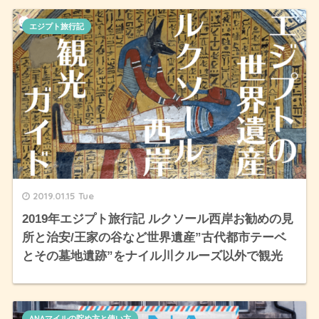
エジプト旅行記
2019.01.15 Tue
2019年エジプト旅行記 ルクソール西岸お勧めの見
所と治安/王家の谷など世界遺産”古代都市テーベ
とその墓地遺跡”をナイル川クルーズ以外で観光
ANAマイルの貯め方と使い方