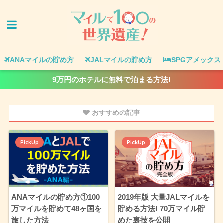
ANAマイルの貯め方
JALマイルの貯め方
SPGアメックス
9万円のホテルに無料で泊まる方法!
おすすめの記事
PickUp
PickUp
ANAマイルの貯め方①100
2019年版 大量JALマイルを
万マイルを貯めて48ヶ国を
貯める方法! 70万マイル貯
旅した方法
めた裏技を公開