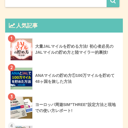
人気記事
1
大量JALマイルを貯める方法! 初心者必見の
JALマイルの貯め方と陸マイラー的裏技!
2
ANAマイルの貯め方①100万マイルを貯めて
48ヶ国を旅した方法
3
ヨーロッパ周遊SIM"THREE"設定方法と現地
での使い方レポート!
4