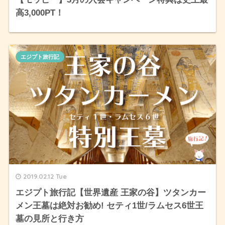
高3,000PT！
エジプト旅行記
2019.02.12 Tue
エジプト旅行記【世界遺産 王家の谷】ツタンカー
メン王墓は絶対お勧め! セティ1世/ラムセス6世王
墓の見所と行き方