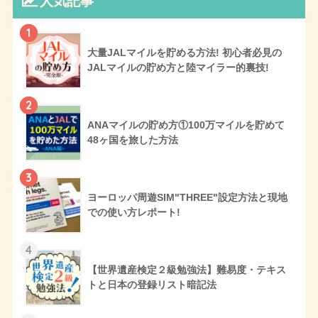
人気記事
1
大量JALマイルを貯める方法! 初心者必見の
JALマイルの貯め方と陸マイラー的裏技!
2
ANAマイルの貯め方①100万マイルを貯めて
48ヶ国を旅した方法
3
ヨーロッパ周遊SIM"THREE"設定方法と現地
での使い方レポート!
4
【世界遺産検定２級勉強法】難易度・テキス
トと日本の登録リスト暗記法